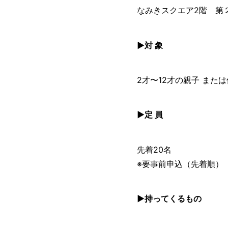
なみきスクエア2階 第
▶︎対 象
2才〜12才の親子 また
▶︎定 員
先着20名
※要事前申込（先着順）
▶︎持ってくるもの