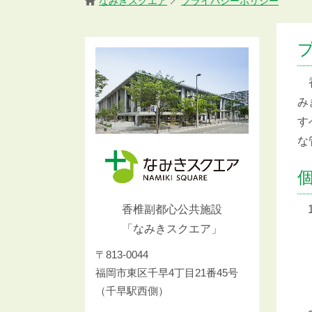
なみきスクエア
プライバシーポリシー
香
み
す
な
香椎副都心公共施設
「なみきスクエア」
〒813-0044
福岡市東区千早4丁目21番45号
（千早駅西側）