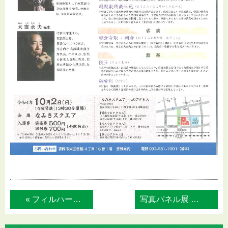
« フィルハーモニア福岡 第41回定期演奏会
写真パネル展 福岡大空襲・ﾋﾛｼﾏ.ﾅｶ... »