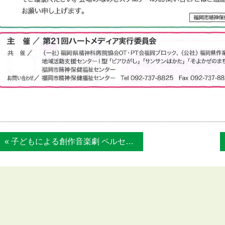
« 子どもによる創作音楽劇 ペルセウスの冒険...