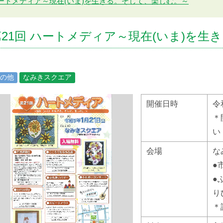
ハートメディア～現在(いま)を生きる。そして、楽しむ。～
第21回 ハートメディア～現在(いま)を生
の他
なみきスクエア
開催日時
令
＊
い
会場
な
●
●
り
＊