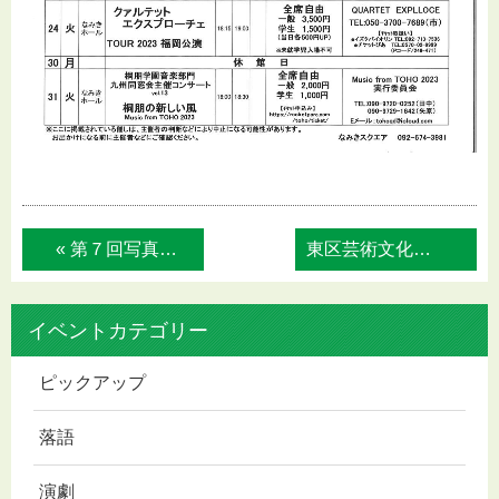
« 第７回写真パネル展 平和と語りつごう 「...
東区芸術文化祭2023 オープニングイベ... »
イベントカテゴリー
ピックアップ
落語
演劇