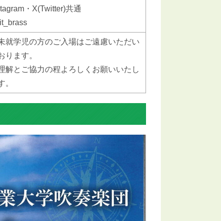
stagram・X(Twitter)共通
it_brass
未就学児の方のご入場はご遠慮いただい
おります。
理解とご協力の程よろしくお願いいたし
す。