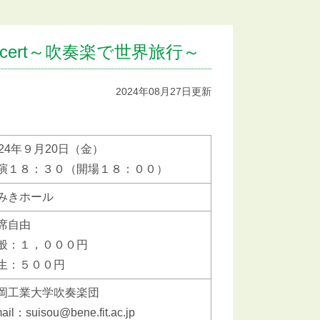
ncert～吹奏楽で世界旅行～
2024年08月27日更新
024年９月20日（金）
演１８：３０（開場１８：００）
みきホール
席自由
般：１，０００円
生：５００円
岡工業大学吹奏楽団
ail：suisou@bene.fit.ac.jp