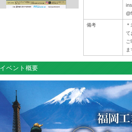
in
@f
備考
＊
て
ご
ま
イベント概要