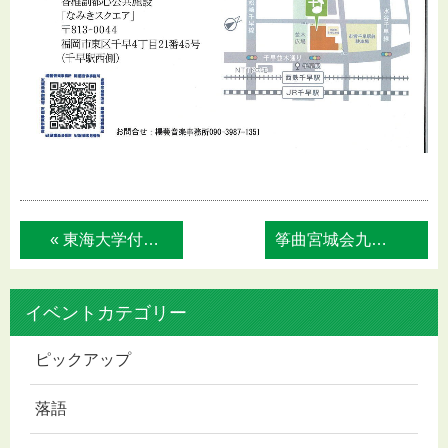
« 東海大学付属福岡高等学校吹奏楽部 第51...
筝曲宮城会九州支部福岡部会 第50回定期... »
イベントカテゴリー
ピックアップ
落語