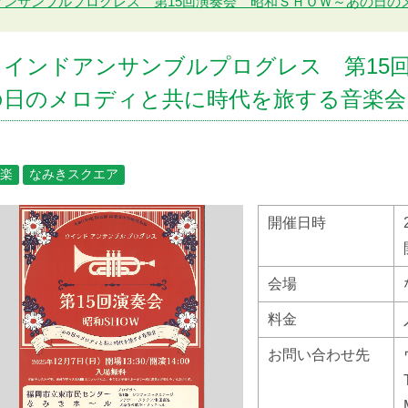
アンサンブルプログレス 第15回演奏会 昭和ＳＨＯＷ～あの日の
ウインドアンサンブルプログレス 第15
の日のメロディと共に時代を旅する音楽会
楽
なみきスクエア
開催日時
会場
料金
お問い合わせ先