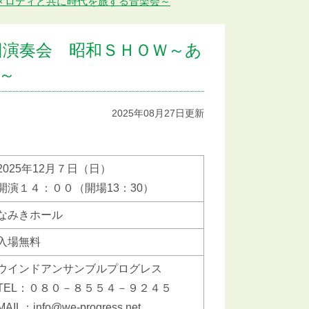
メロディと共に時代を旅する音楽会～
回演奏会 昭和ＳＨＯＷ～あ
～
2025年08月27日更新
2025年12月７日（日）
開演１４：００（開場13：30）
なみきホール
入場無料
ウインドアンサンブルプログレス
TEL：０８０－８５５４－９２４５
MAIL：info@we-progress.net