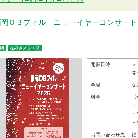
フィル ニューイヤーコンサート２０２６
福岡ＯＢフィル ニューイヤーコンサート
楽
なみきスクエア
開催日時
２
開
会場
な
料金
【
５
＊
＊
お問い合わせ先
福