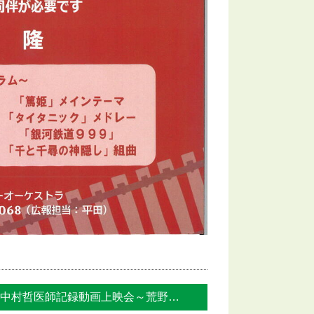
中村哲医師記録動画上映会～荒野に希望の灯... »