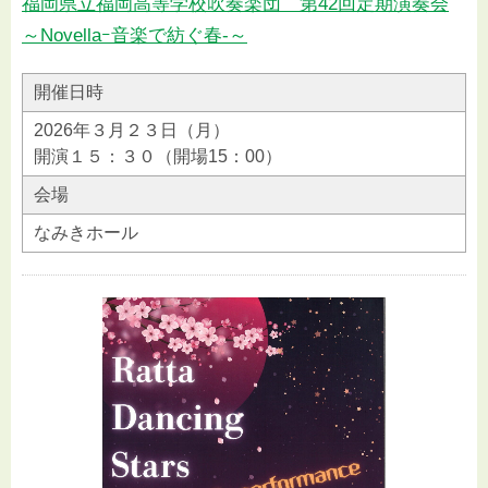
福岡県立福岡高等学校吹奏楽団 第42回定期演奏会
～Novellaｰ音楽で紡ぐ春-～
開催日時
2026年３月２３日（月）
開演１５：３０（開場15：00）
会場
なみきホール