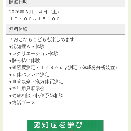
開催日時
2026年３月１４日（土）
１０：００～１５：００
無料体験
＊おとなもこどもも楽しめます！
●認知症ＡＲ体験
●レクリエーション体験
●酔っ払い体験
●骨密度測定・ＩｎＢｏｄｙ測定（体成分分析装置）
●立体バランス測定
●血管観察・漢方体質測定
●福祉用具展示会
●健康相談・転倒予防相談
●終活ブース