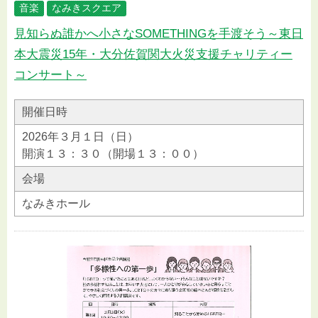
音楽
なみきスクエア
見知らぬ誰かへ小さなSOMETHINGを手渡そう～東日
本大震災15年・大分佐賀関大火災支援チャリティー
コンサート～
開催日時
2026年３月１日（日）
開演１３：３０（開場１３：００）
会場
なみきホール