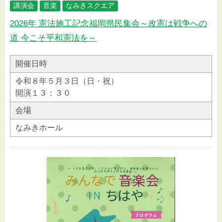
講演会
音楽
なみきスクエア
2026年 憲法施工記念福岡県民集会～改憲は戦争への
道 今こそ平和憲法を～
開催日時
令和８年５月３日（日・祝）
開演１３：３０
会場
なみきホール