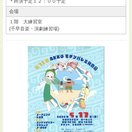
＊終演予定１２：００予定
会場
１階 大練習室
(千早音楽・演劇練習場)