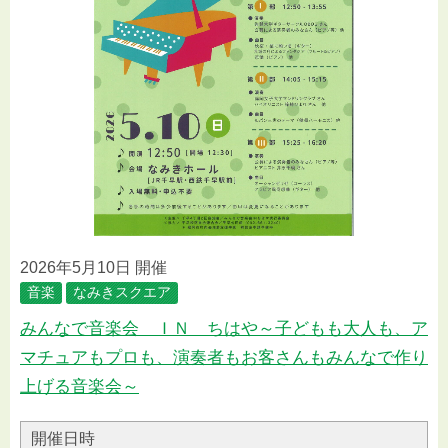
2026年5月10日 開催
音楽
なみきスクエア
みんなで音楽会 ＩＮ ちはや～子どもも大人も、ア
マチュアもプロも、演奏者もお客さんもみんなで作り
上げる音楽会～
開催日時