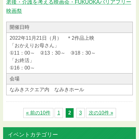
老後・介護を考える映画会・FUKUOKAバリアフリー
映画祭
開催日時
2022年11月21日（月） ＊2作品上映
「おかえりお母さん」
①11：00～ ②13：30～ ③18：30～
「お終活」
①16：00～
会場
なみきスクエア内 なみきホール
« 前の10件
1
2
3
次の10件 »
イベントカテゴリー