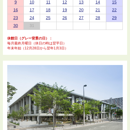
9
10
11
12
13
14
15
16
17
18
19
20
21
22
23
24
25
26
27
28
29
30
31
休館日（グレー背景の日）：
毎月最終月曜日（休日の時は翌平日）
年末年始（12月28日から翌年1月3日）