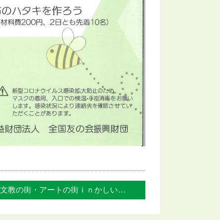
文教の街・アートの街ｉｎかしい 九州産業... »