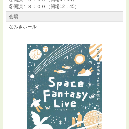
②開演１３：００（開場12：45）
会場
なみきホール