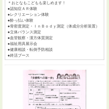
＊おとなもこどもも楽しめます！
●認知症ＡＲ体験
●レクリエーション体験
●酔っ払い体験
●骨密度測定・ＩｎＢｏｄｙ測定（体成分分析装置）
●立体バランス測定
●血管観察・漢方体質測定
●福祉用具展示会
●健康相談・転倒予防相談
●終活ブース