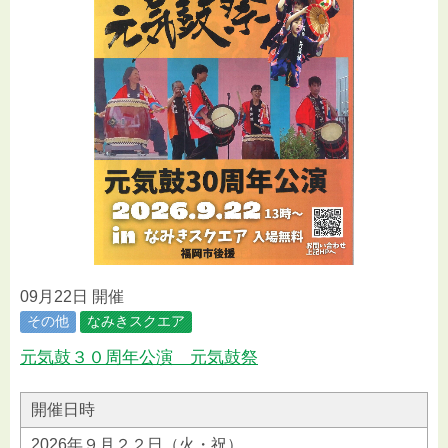
09月22日 開催
その他
なみきスクエア
元気鼓３０周年公演 元気鼓祭
開催日時
2026年９月２２日（火・祝）