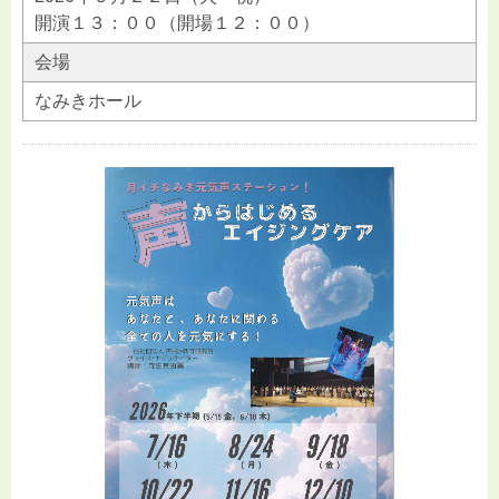
開演１３：００（開場１２：００）
会場
なみきホール