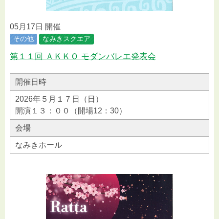
05月17日 開催
その他
なみきスクエア
第１１回 ＡＫＫＯ モダンバレエ発表会
開催日時
2026年５月１７日（日）
開演１３：００（開場12：30）
会場
なみきホール