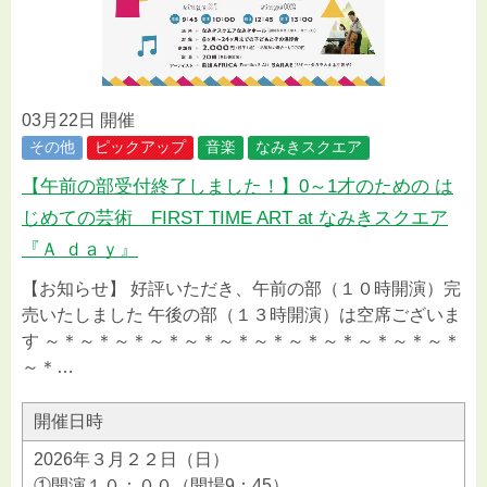
03月22日 開催
その他
ピックアップ
音楽
なみきスクエア
【午前の部受付終了しました！】0～1才のための は
じめての芸術 FIRST TIME ART at なみきスクエア
『Ａ ｄａｙ』
【お知らせ】 好評いただき、午前の部（１０時開演）完
売いたしました 午後の部（１３時開演）は空席ございま
す ～＊～＊～＊～＊～＊～＊～＊～＊～＊～＊～＊～＊
～＊…
開催日時
2026年３月２２日（日）
①開演１０：００（開場9：45）