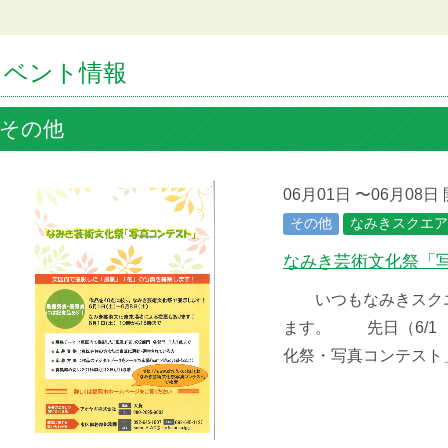
イベント情報
その他
06月01日 〜06月08日
その他
なみきスクエア
なみき芸術文化祭「
いつもなみきスクエ
ます。 先日（6/1
化祭・写真コンテス