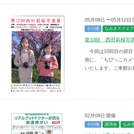
05月08日 〜05月12日
その他
なみきスクエア
第10回 西田莉桜写
今回は10回目の節目
他に、「ちびっこカメ
いたします。ご来館
02月09日 開催
その他
講演会
なみ