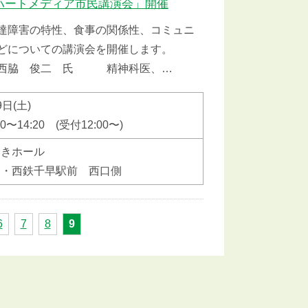
年度ハートメディア市民講演会」開催
達障害の特性、食事の関係性、コミュニ
どについての講演会を開催します。
俊二 氏 精神科医、…
9日(土)
00〜14:20 (受付12:00〜)
みきホール
Ｒ・西鉄千早駅前 西口側
6
7
8
9