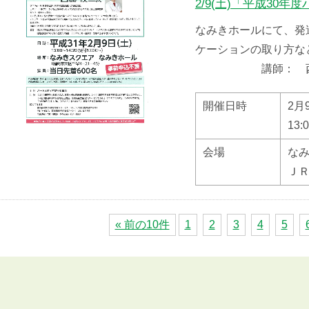
2/9(土)「平成30
なみきホールにて、発
ケーションの取り方な
講師： 西脇 
開催日時
2月
13:
会場
な
Ｊ
« 前の10件
1
2
3
4
5