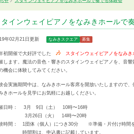
らせ
スタインウェイピアノをなみきホールで奏でる体験会
スタインウェイピアノをなみきホールで
019年02月21日更新
なみきスクエア
募集
年初開催で大好評でした
スタインウェイピアノをなみき
催します。魔法の音色・響きのスタインウェイピアノを、音響
の機会に体験してみてください。
験会実施期間中は、なみきホール客席を開放いたしますので、
みきホールを見学にお気軽にお越しください。
催日時： 3月 9日（土） 10時〜16時
月26日（火） 14時〜20時
験時間： 1団体（個人）につき30分 ※準備・片付け時間
時間割は、申込書に記載しています。