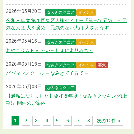
2026年05月20日
なみきスクエア
イベント
令和８年度 第１回東区人権セミナー「笑って元気！～元
気な人は 人を褒め 元気のない人は 人をけなす～
2026年05月16日
なみきスクエア
イベント
おやこＣＡＦＥ ～いっしょによりみち～
2026年05月16日
なみきスクエア
イベント
募集
パパママスクール ～なみきで子育て～
2026年05月08日
なみきスクエア
【満席になりました】令和８年度『なみきクッキング(上
期)』開催のご案内
1
2
3
4
5
6
7
8
次の10件 »