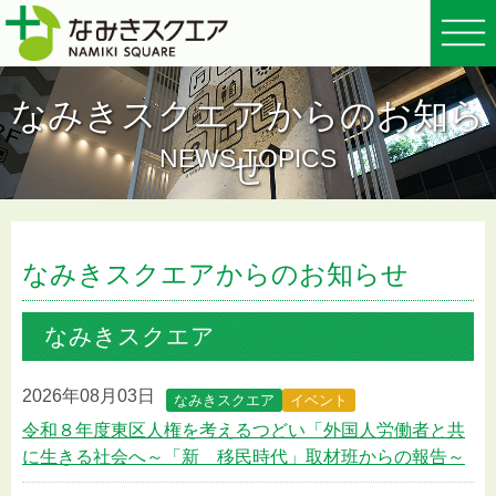
なみきスクエアからのお知ら
NEWS TOPICS
せ
なみきスクエアからのお知らせ
なみきスクエア
2026年08月03日
なみきスクエア
イベント
令和８年度東区人権を考えるつどい「外国人労働者と共
に生きる社会へ～「新 移民時代」取材班からの報告～