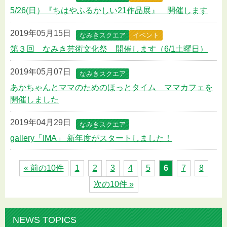
5/26(日）『ちはやふるかしい21作品展』 開催します
2019年05月15日
なみきスクエア
イベント
第３回 なみき芸術文化祭 開催します（6/1土曜日）
2019年05月07日
なみきスクエア
あかちゃんとママのためのほっとタイム ママカフェを
開催しました
2019年04月29日
なみきスクエア
gallery「IMA」 新年度がスタートしました！
« 前の10件
1
2
3
4
5
6
7
8
次の10件 »
NEWS TOPICS