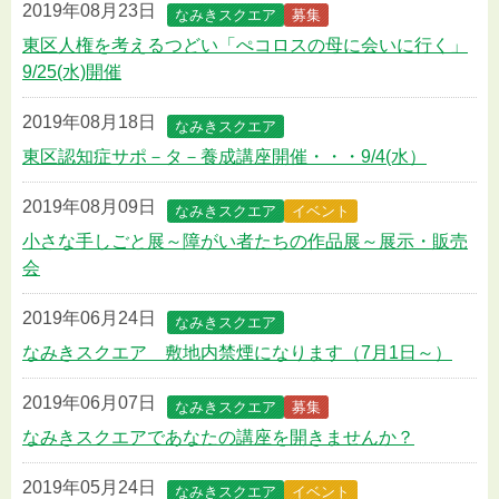
2019年08月23日
なみきスクエア
募集
東区人権を考えるつどい「ぺコロスの母に会いに行く」
9/25(水)開催
2019年08月18日
なみきスクエア
東区認知症サポ－タ－養成講座開催・・・9/4(水）
2019年08月09日
なみきスクエア
イベント
小さな手しごと展～障がい者たちの作品展～展示・販売
会
2019年06月24日
なみきスクエア
なみきスクエア 敷地内禁煙になります（7月1日～）
2019年06月07日
なみきスクエア
募集
なみきスクエアであなたの講座を開きませんか？
2019年05月24日
なみきスクエア
イベント