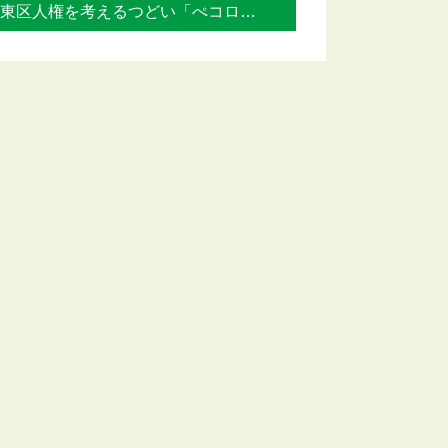
東区人権を考えるつどい「ぺコロスの母に会... »