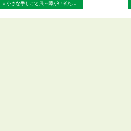
« 小さな手しごと展～障がい者たちの作品展～...