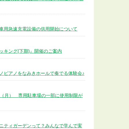
車用急速充電設備の供用開始について
キング(下期)』開催のご案内
ノピアノをなみきホールで奏でる体験会♪
月2日（月） 専用駐車場の一部に使用制限が
ニティガーデンって？みんなで学んで実