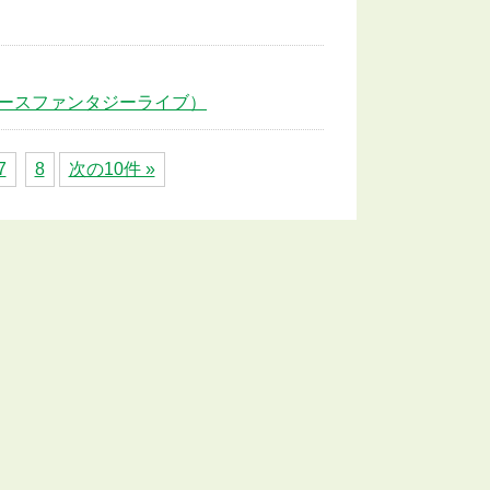
ースファンタジーライブ）
7
8
次の10件 »