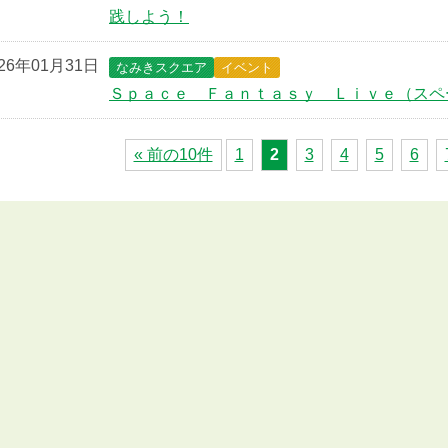
践しよう！
026年01月31日
なみきスクエア
イベント
Ｓｐａｃｅ Ｆａｎｔａｓｙ Ｌｉｖｅ（スペ
« 前の10件
1
2
3
4
5
6