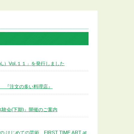
）Vol.１１」を発行しました
 音楽劇 『注文の多い料理店』
験会(下期)』開催のご案内
めての芸術 FIRST TIME ART at