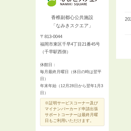
香椎副都心公共施設
2
「なみきスクエア」
〒813-0044
福岡市東区千早4丁目21番45号
（千早駅西側）
休館日：
毎月最終月曜日（休日の時は翌平
日）
年末年始（12月28日から翌年1月3
日）
※証明サービスコーナー及び
マイナンバーカード申請出張
サポートコーナーは最終月曜
日もご利用いただけます。