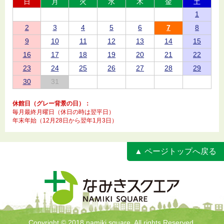
日
月
火
水
木
金
土
1
2
3
4
5
6
7
8
9
10
11
12
13
14
15
16
17
18
19
20
21
22
23
24
25
26
27
28
29
30
31
休館日（グレー背景の日）：
毎月最終月曜日（休日の時は翌平日）
年末年始（12月28日から翌年1月3日）
▲ ページトップへ戻る
Copyright © 2018 namiki square. All rights Reserved.