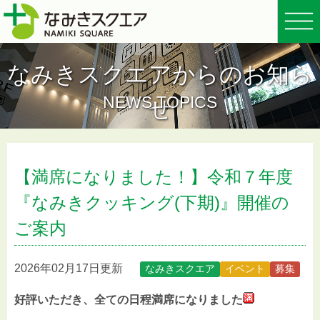
なみきスクエアからのお知ら
NEWS TOPICS
せ
【満席になりました！】令和７年度
『なみきクッキング(下期)』開催の
ご案内
2026年02月17日更新
なみきスクエア
イベント
募集
好評いただき、全ての日程満席になりました