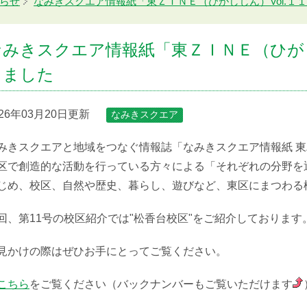
らせ
なみきスクエア情報紙「東ＺＩＮＥ（ひがしじん）Vol.１
なみきスクエア情報紙「東ＺＩＮＥ（ひがし
しました
026年03月20日更新
なみきスクエア
みきスクエアと地域をつなぐ情報誌「なみきスクエア情報紙 東ZIN
区で創造的な活動を行っている方々による「それぞれの分野を
じめ、校区、自然や歴史、暮らし、遊びなど、東区にまつわる
回、第11号の校区紹介では"松香台校区"をご紹介しております
見かけの際はぜひお手にとってご覧ください。
こちら
をご覧ください（バックナンバーもご覧いただけます