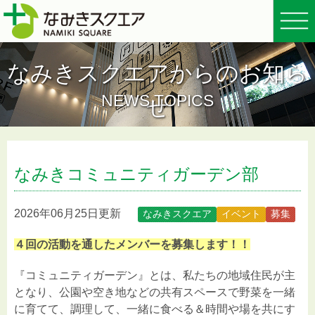
なみきスクエアからのお知ら
NEWS TOPICS
せ
なみきコミュニティガーデン部
2026年06月25日更新
なみきスクエア
イベント
募集
４回の活動を通したメンバーを募集します！！
『コミュニティガーデン』とは、私たちの地域住民が主
となり、公園や空き地などの共有スペースで野菜を一緒
に育てて、調理して、一緒に食べる＆時間や場を共にす