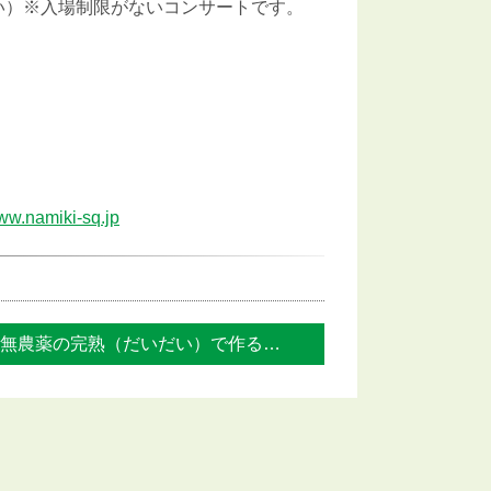
い）※入場制限がないコンサートです。
www.namiki-sq.jp
無農薬の完熟（だいだい）で作るマーマレー... »