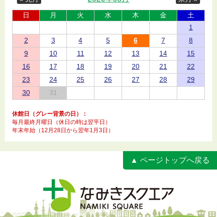
日
月
火
水
木
金
土
1
2
3
4
5
6
7
8
9
10
11
12
13
14
15
16
17
18
19
20
21
22
23
24
25
26
27
28
29
30
31
休館日（グレー背景の日）：
毎月最終月曜日（休日の時は翌平日）
年末年始（12月28日から翌年1月3日）
▲ ページトップへ戻る