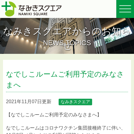
なみきスクエアからのお知ら
NEWS TOPICS
せ
なでしこルームご利用予定のみなさ
まへ
2021年11月07日更新
なみきスクエア
【なでしこルームご利用予定のみなさまへ】
なでしこルームはコロナワクチン集団接種終了に伴い、