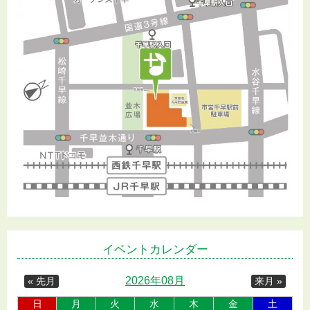
イベントカレンダー
2026年08月
« 先月
来月 »
日
月
火
水
木
金
土