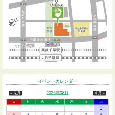
イベントカレンダー
2026年08月
« 先月
来月 »
日
月
火
水
木
金
土
1
2
3
4
5
6
7
8