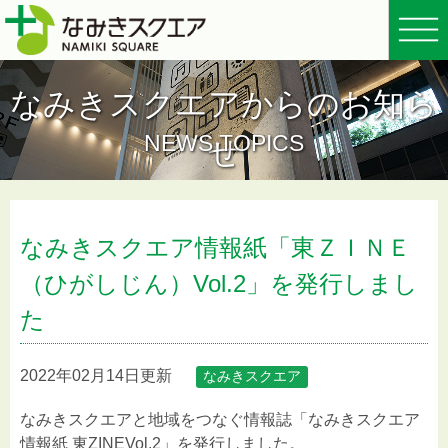
なみきスクエアからのお知ら
NEWS TOPICS
せ
なみきスクエア情報紙「東ＺＩＮＥ
（ひがしじん）Vol.2」を発行しまし
た
2022年02月14日更新
なみきスクエア
なみきスクエアと地域をつなぐ情報誌「なみきスクエア
情報紙 東ZINEVol.2」を発行しました。