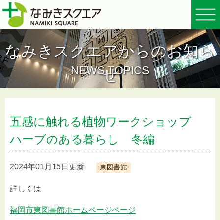
なみきスクエアからのお知ら
NEWS TOPICS
せ
五感に触れる植物ワークショップ
ハーブのある暮らし 冬編
2024年01月15日更新
東図書館
詳しくは
福岡市東図書館ホームページページ