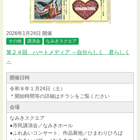
2026年1月24日 開催
その他
講演会
なみきスクエア
第２４回 ハートメディア ～自分らしく 君らしく
～
開催日時
令和８年１月24日（土）
＊開始時間等の詳細はチラシをご覧ください
会場
なみきスクエア
●市民講演会／なみきホール
●ふれあいコンサート、作品展他／ひまわりひろば