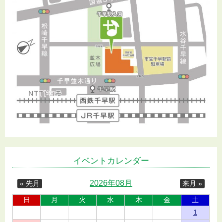
イベントカレンダー
2026年08月
« 先月
来月 »
日
月
火
水
木
金
土
1