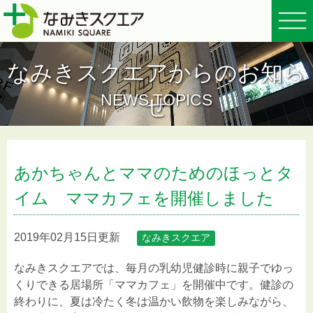
なみきスクエアからのお知ら
NEWS TOPICS
せ
あかちゃんとママのためのほっとタ
イム ママカフェを開催しました
2019年02月15日更新
なみきスクエア
なみきスクエアでは、毎月の乳幼児健診時に親子でゆっ
くりできる居場所「ママカフェ」を開催中です。健診の
終わりに、夏は冷たく冬は温かい飲物を楽しみながら、