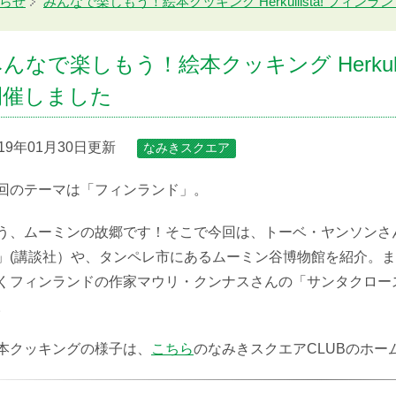
らせ
みんなで楽しもう！絵本クッキング Herkullista! フィ
んなで楽しもう！絵本クッキング Herkull
開催しました
019年01月30日更新
なみきスクエア
回のテーマは「フィンランド」。
う、ムーミンの故郷です！そこで今回は、トーベ・ヤンソンさ
」(講談社）や、タンペレ市にあるムーミン谷博物館を紹介。ま
くフィンランドの作家マウリ・クンナスさんの「サンタクロー
。
本クッキングの様子は、
こちら
のなみきスクエアCLUBのホー